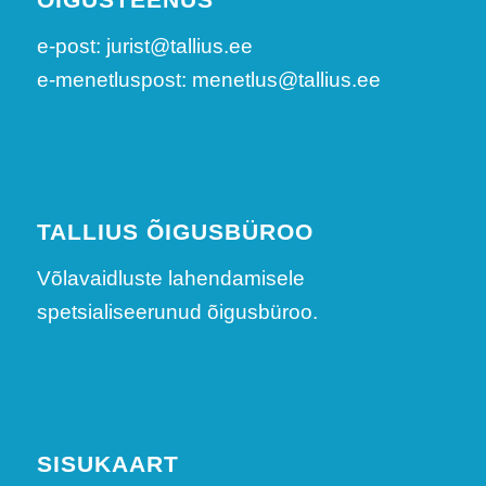
e-post: jurist@tallius.ee
e-menetluspost: menetlus@tallius.ee
TALLIUS ÕIGUSBÜROO
Võlavaidluste lahendamisele
spetsialiseerunud õigusbüroo.
SISUKAART